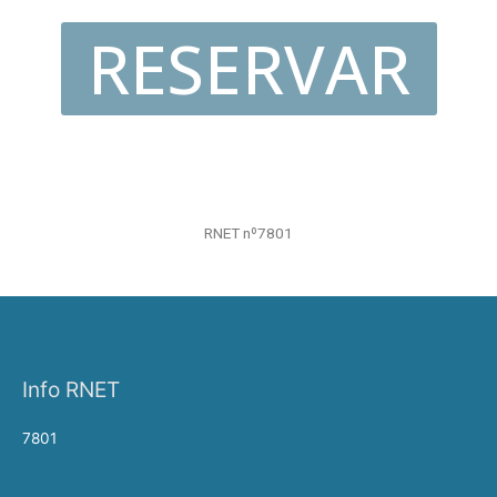
RESERVAR
RNET nº7801
Info RNET
7801