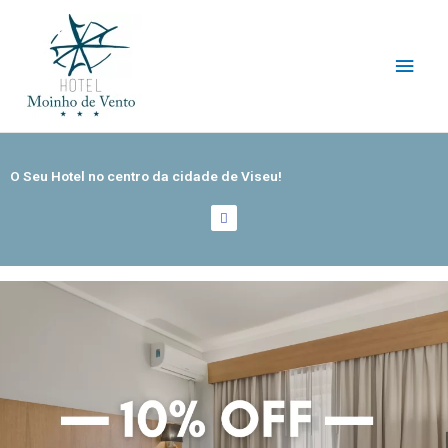
Skip
Main
to
content
Men
O Seu
Hotel no centro da cidade de Viseu!
F
a
c
e
b
o
o
k
-
f